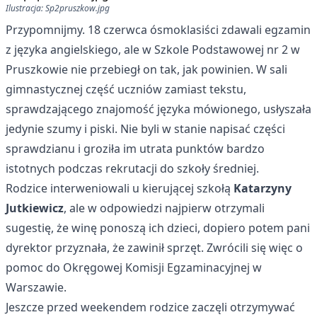
Ilustracja: Sp2pruszkow.jpg
Przypomnijmy. 18 czerwca ósmoklasiści zdawali egzamin
z języka angielskiego, ale w Szkole Podstawowej nr 2 w
Pruszkowie
nie przebiegł on tak, jak powinien
. W sali
gimnastycznej część uczniów zamiast tekstu,
sprawdzającego znajomość języka mówionego, usłyszała
jedynie szumy i piski. Nie byli w stanie napisać części
sprawdzianu i groziła im utrata punktów bardzo
istotnych podczas rekrutacji do szkoły średniej.
Rodzice interweniowali u kierującej szkołą
Katarzyny
Jutkiewicz
, ale w odpowiedzi najpierw otrzymali
sugestię, że winę ponoszą ich dzieci, dopiero potem pani
dyrektor przyznała, że zawinił sprzęt. Zwrócili się więc o
pomoc do Okręgowej Komisji Egzaminacyjnej w
Warszawie.
Jeszcze przed weekendem rodzice zaczęli otrzymywać