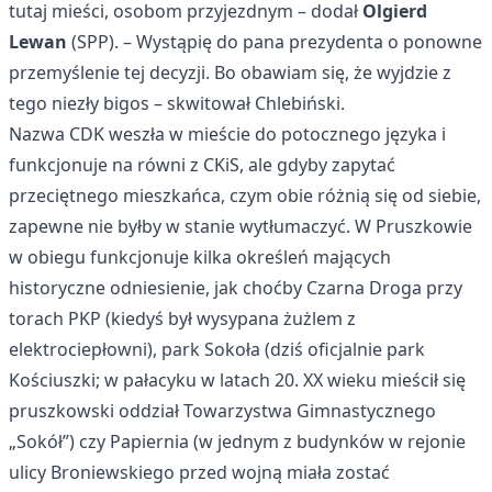
tutaj mieści, osobom przyjezdnym – dodał
Olgierd
Lewan
(SPP). – Wystąpię do pana prezydenta o ponowne
przemyślenie tej decyzji. Bo obawiam się, że wyjdzie z
tego niezły bigos – skwitował Chlebiński.
Nazwa CDK weszła w mieście do potocznego języka i
funkcjonuje na równi z CKiS, ale gdyby zapytać
przeciętnego mieszkańca, czym obie różnią się od siebie,
zapewne nie byłby w stanie wytłumaczyć. W Pruszkowie
w obiegu funkcjonuje kilka określeń mających
historyczne odniesienie, jak choćby Czarna Droga przy
torach PKP (kiedyś był wysypana żużlem z
elektrociepłowni), park Sokoła (dziś oficjalnie park
Kościuszki; w pałacyku w latach 20. XX wieku mieścił się
pruszkowski oddział Towarzystwa Gimnastycznego
„Sokół”) czy Papiernia (w jednym z budynków w rejonie
ulicy Broniewskiego przed wojną miała zostać