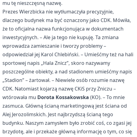
mu tę nieszczęsną nazwę.
Prezes Wierzbicka nie wytłumaczyła precyzyjnie,
dlaczego budynek ma być oznaczony jako CDK. Mówiła,
że to oficjalna nazwa funkcjonująca w dokumentach
inwestycyjnych. – Ale ja tego nie kupuję. Ta zmiana
wprowadza zamieszanie i tworzy problemy –
odpowiedział jej Karol Chlebiński. – Umieśćmy też na hali
sportowej napis „Hala Znicz”, skoro nazywamy
poszczególne obiekty, a nad stadionem umieśćmy napis
„Stadion” – żartował. – Niewiele osób rozumie nazwę
CDK. Natomiast kojarzą nazwę CKiS przy Zniczu –
wtórowała mu
Dorota Kossakowska
(KO). – To mnie
zasmuca. Główną ścianą marketingową jest ściana od
Alej Jerozolimskich. Jest najbrzydszą ścianą tego
budynku. Naszym zamysłem było zrobić coś, co zgasi jej
brzydotę, ale i przekaże główną informację o tym, co się