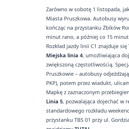
Zarówno w sobotę 1 listopada, jak
Miasta Pruszkowa. Autobusy wyruszą
kończąc na przystanku Żbików Ron
minut rano, a później co 15 minut
Rozkład jazdy linii C1 znajduje się
Miejska linia 4
, umożliwiająca do
zwiększoną częstotliwością. Specj
Pruszkowie – autobusy odjeżdżają 
PKP), potem przez wiadukt, ulicam
Mapkę z zaznaczonym przebiegiem 
Linia 5
, pozwalająca dojechać w r
standardowego rozkładu weekendo
przystanku TBS 01 przy ul. Gordzia