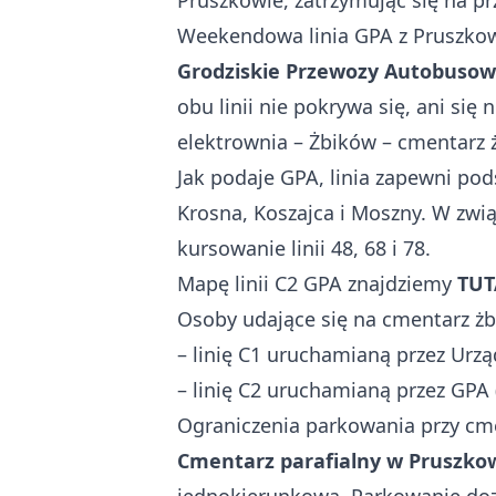
Pruszkowie, zatrzymując się na p
Weekendowa linia GPA z Pruszko
Grodziskie Przewozy Autobusowe
obu linii nie pokrywa się, ani si
elektrownia – Żbików – cmentarz
Jak podaje GPA, linia zapewni p
Krosna, Koszajca i Moszny. W zwią
kursowanie linii 48, 68 i 78.
Mapę linii C2 GPA znajdziemy
TUT
Osoby udające się na cmentarz ż
– linię C1 uruchamianą przez Urzą
– linię C2 uruchamianą przez GPA 
Ograniczenia parkowania przy cm
Cmentarz parafialny w Pruszko