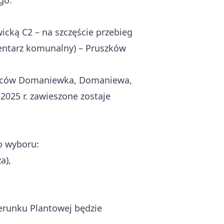
go.
icką C2 – na szczęście przebieg
cmentarz komunalny) – Pruszków
zkańców Domaniewka, Domaniewa,
2025 r. zawieszone zostaje
o wyboru:
a),
ierunku Plantowej będzie