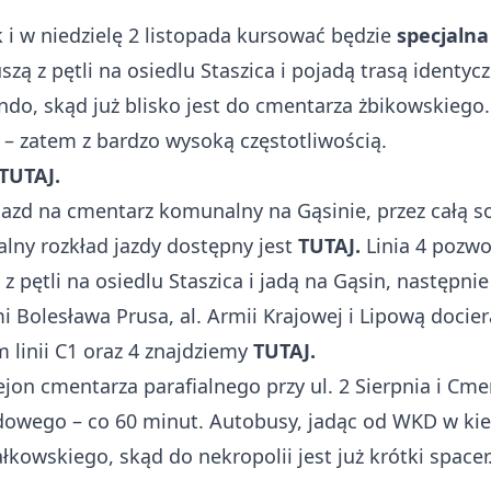
 i w niedzielę 2 listopada kursować będzie
specjalna 
 z pętli na osiedlu Staszica i pojadą trasą identyczn
do, skąd już blisko jest do cmentarza żbikowskiego
 – zatem z bardzo wysoką częstotliwością.
TUTAJ.
jazd na cmentarz komunalny na Gąsinie, przez całą s
alny rozkład jazdy dostępny jest
TUTAJ.
Linia 4 pozwo
z pętli na osiedlu Staszica i jadą na Gąsin, następni
i Bolesława Prusa, al. Armii Krajowej i Lipową docie
linii C1 oraz 4 znajdziemy
TUTAJ.
ejon cmentarza parafialnego przy ul. 2 Sierpnia i Cm
wego – co 60 minut. Autobusy, jadąc od WKD w kier
łkowskiego, skąd do nekropolii jest już krótki spacer. 