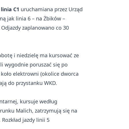
linia C1
uruchamiana przez Urząd
ą jak linia 6 – na Żbików –
. Odjazdy zaplanowano co 30
obotę i niedzielę ma kursować ze
li wygodnie poruszać się po
e koło elektrowni (okolice dworca
rają do przystanku WKD.
entarnej, kursuje według
unku Malich, zatrzymują się na
Rozkład jazdy linii 5