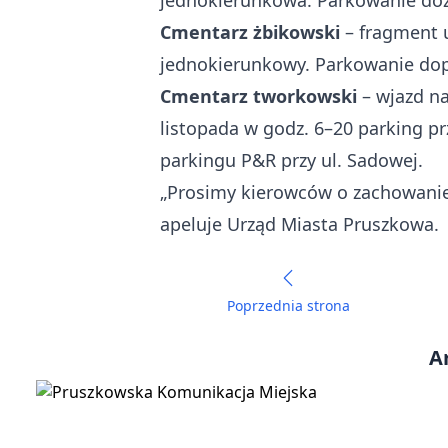
jednokierunkowa. Parkowanie dozw
Cmentarz żbikowski
– fragment u
jednokierunkowy. Parkowanie dop
Cmentarz tworkowski
– wjazd na
listopada w godz. 6–20 parking p
parkingu P&R przy ul. Sadowej.
„Prosimy kierowców o zachowanie 
apeluje Urząd Miasta Pruszkowa.
Poprzednia strona
A