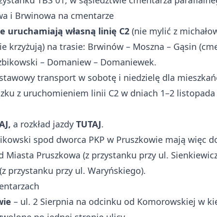
rzystanku TBS 01, w sąsiedztwie cmentarza parafialne
wa i Brwinowa na cmentarze
 uruchamiają własną linię C2
(nie mylić z michałow
ę nie krzyżują) na trasie: Brwinów – Moszna – Gąsin (
 żbikowski – Domaniew – Domaniewek.
odstawowy transport w sobotę i niedzielę dla mies
zku z uruchomieniem linii C2 w dniach 1–2 listopada 
AJ,
a rozkład jazdy
TUTAJ
.
bikowski spod dworca PKP w Pruszkowie mają więc d
d Miasta Pruszkowa (z przystanku przy ul. Sienkiewicz
(z przystanku przy ul. Waryńskiego).
entarzach
wie
– ul. 2 Sierpnia na odcinku od Komorowskiej w k