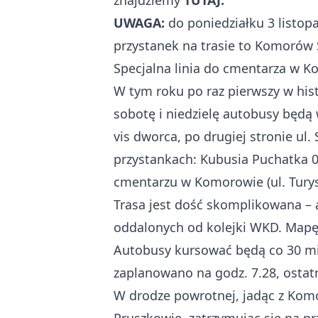
znajdziemy
TUTAJ.
UWAGA:
do poniedziałku 3 listop
przystanek na trasie to Komorów
Specjalna linia do cmentarza w 
W tym roku po raz pierwszy w hi
sobotę i niedzielę autobusy będą
vis dworca, po drugiej stronie u
przystankach: Kubusia Puchatka 0
cmentarzu w Komorowie (ul. Turys
Trasa jest dość skomplikowana – 
oddalonych od kolejki WKD. Mapę
Autobusy kursować będą co 30 mi
zaplanowano na godz. 7.28, ostatn
W drodze powrotnej, jadąc z Kom