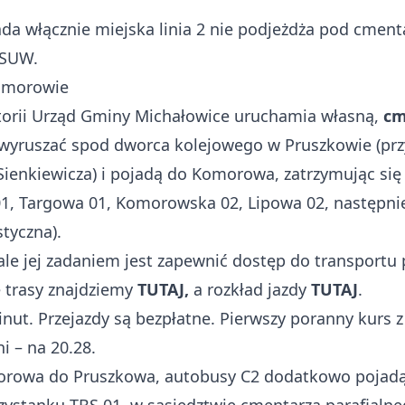
ada włącznie miejska linia 2 nie podjeżdża pod cmen
 SUW.
Komorowie
storii Urząd Gminy Michałowice uruchamia własną,
cm
 wyruszać spod dworca kolejowego w Pruszkowie (prz
l. Sienkiewicza) i pojadą do Komorowa, zatrzymując s
1, Targowa 01, Komorowska 02, Lipowa 02, następnie 
tyczna).
ale jej zadaniem jest zapewnić dostęp do transportu
 trasy znajdziemy
TUTAJ,
a rozkład jazdy
TUTAJ
.
nut. Przejazdy są bezpłatne. Pierwszy poranny kurs
i – na 20.28.
orowa do Pruszkowa, autobusy C2 dodatkowo pojadą