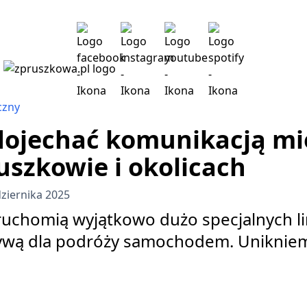
czny
 dojechać komunikacją mi
szkowie i okolicach
dziernika 2025
uchomią wyjątkowo dużo specjalnych li
ywą dla podróży samochodem. Unikniem