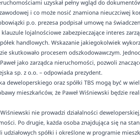
nieruchomościami uzyskał pełny wgląd do dokumentów
zawodowej i co może nosić znamiona nieuczciwej kon
obowiązki p.o. prezesa podpisał umowę na świadczeni
lauzule lojalnościowe zabezpieczające interes zarzą
spółek handlowych. Wskazanie jakiegokolwiek wykorz
dzie skutkowało procesem odszkodowawczym. Jednoc
 Paweł jako zarządca nieruchomości, pozwoli znacząc
jska sp. z o.o. – odpowiada prezydent.
ka deweloperskiego oraz spółki TBS mogą być w wie
obawy mieszkańców, że Paweł Wiśniewski będzie reali
 Wiśniewski nie prowadzi działalności deweloperskiej
mości. Po drugie, każda osoba znajdująca się na st
eli udziałowych spółki i określone w programie mies