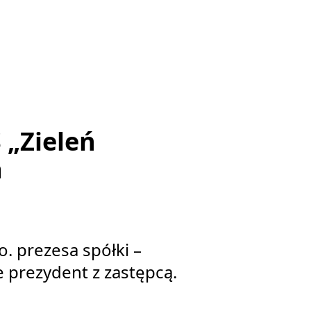
 „Zieleń
a
. prezesa spółki –
e prezydent z zastępcą.