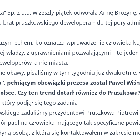
a” Sp. z o.o. w zeszły piątek odwołała Annę Brożynę,
 brat pruszkowskiego dewelopera – do tej pory admi
dużym echem, bo oznacza wprowadzenie człowieka ko
ej władzy, z uprawnieniami pozwalającymi – to jeden
eweloperów, a nie miasta.
e obawy, pisaliśmy w tym tygodniu już dwukrotnie, 
a”, pełniącym obowiązki prezesa został Paweł Wiś
olsce. Czy ten trend dotarł również do Pruszkowa
 który podjął się tego zadania
ewskiego zadaliśmy prezydentowi Pruszkowa Piotrowi
bór padł na człowieka mającego tak specyficzne powi
dyną osobą, z która się kontaktowałem w zakresie mo