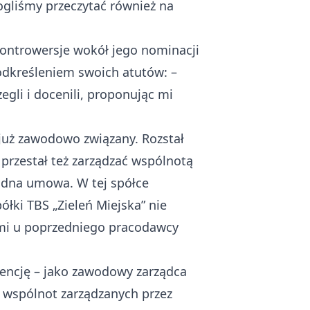
ogliśmy przeczytać również na
kontrowersje wokół jego nominacji
odkreśleniem swoich atutów: –
gli i docenili, proponując mi
t już zawodowo związany. Rozstał
przestał też zarządzać wspólnotą
adna umowa. W tej spółce
łki TBS „Zieleń Miejska” nie
mi u poprzedniego pracodawcy
encję – jako zawodowy zarządca
 wspólnot zarządzanych przez