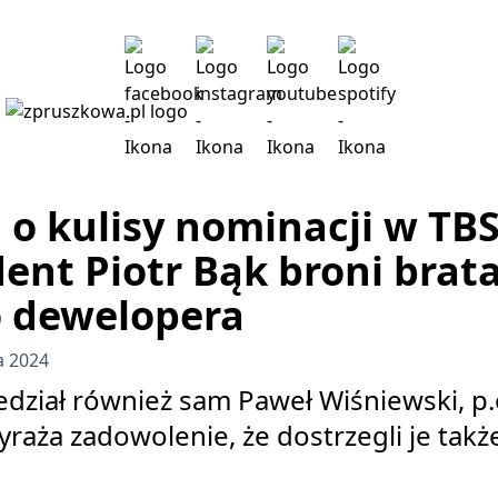
 o kulisy nominacji w TBS
dent Piotr Bąk broni brat
 dewelopera
a 2024
dział również sam Paweł Wiśniewski, p.o
yraża zadowolenie, że dostrzegli je takż