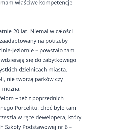
e mam właściwe kompetencje,
nie 20 lat. Niemal w całości
ć zaadaptowany na potrzeby
inie-Jeziornie – powstało tam
 wdzierają się do zabytkowego
stkich dzielnicach miasta.
li, nie tworzą parków czy
e można.
felom – też z poprzednich
nego Porcelitu, choć było tam
rzeszła w ręce dewelopera, który
ch Szkoły Podstawowej nr 6 –