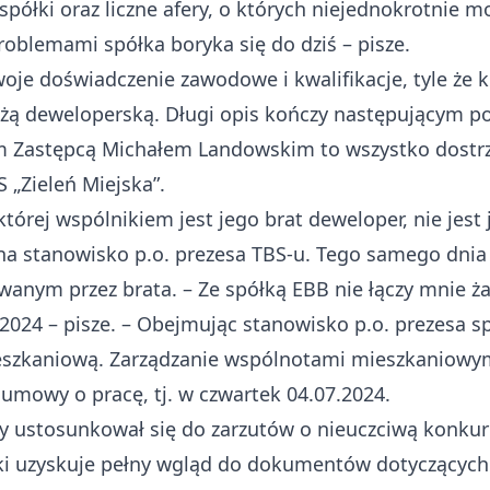
półki oraz liczne afery, o których niejednokrotnie m
oblemami spółka boryka się do dziś – pisze.
woje doświadczenie zawodowe i kwalifikacje, tyle że 
anżą deweloperską. Długi opis kończy następującym p
m Zastępcą Michałem Landowskim to wszystko dostrze
 „Zieleń Miejska”.
 której wspólnikiem jest jego brat deweloper, nie jes
 na stanowisko p.o. prezesa TBS-u. Tego samego dnia 
anym przez brata. – Ze spółką EBB nie łączy mnie ż
024 – pisze. – Obejmując stanowisko p.o. prezesa spó
eszkaniową. Zarządzanie wspólnotami mieszkaniowy
umowy o pracę, tj. w czwartek 04.07.2024.
y ustosunkował się do zarzutów o nieuczciwą konkur
i uzyskuje pełny wgląd do dokumentów dotyczących