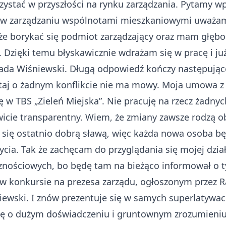
ystać w przyszłości na rynku zarządzania. Pytamy wpr
e w zarządzaniu wspólnotami mieszkaniowymi uważam 
oże borykać się podmiot zarządzający oraz mam głębok
Dzięki temu błyskawicznie wdrażam się w pracę i już
ada Wiśniewski. Długą odpowiedź kończy następująco
utaj o żadnym konflikcie nie ma mowy. Moja umowa 
 w TBS „Zieleń Miejska”. Nie pracuję na rzecz żadny
cie transparentny. Wiem, że zmiany zawsze rodzą oba
ła się ostatnio dobrą sławą, więc każda nowa osoba b
ycia. Tak że zachęcam do przyglądania się mojej dzi
nościowych, bo będę tam na bieżąco informował o tym
 w konkursie na prezesa zarządu, ogłoszonym przez R
iewski. I znów prezentuje się w samych superlatywac
obę o dużym doświadczeniu i gruntownym zrozumieni