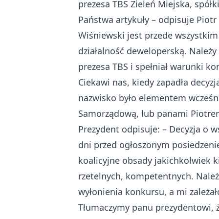
prezesa TBS Zieleń Miejska, spół
Państwa artykuły – odpisuje Piotr
Wiśniewski jest przede wszystkim
działalność deweloperską. Należy 
prezesa TBS i spełniał warunki ko
Ciekawi nas, kiedy zapadła decyzj
nazwisko było elementem wcześni
Samorządową, lub panami Piotr
Prezydent odpisuje: – Decyzja o w
dni przed ogłoszonym posiedzenie
koalicyjne obsady jakichkolwiek 
rzetelnych, kompetentnych. Należ
wyłonienia konkursu, a mi zależał
Tłumaczymy panu prezydentowi, ż