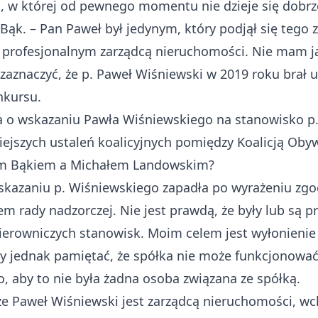
ki, w której od pewnego momentu nie dzieje się dobrz
 Bąk. – Pan Paweł był jedynym, który podjął się tego 
 profesjonalnym zarządcą nieruchomości. Nie mam ja
zaznaczyć, że p. Paweł Wiśniewski w 2019 roku brał 
nkursu.
a o wskazaniu Pawła Wiśniewskiego na stanowisko p.o
ejszych ustaleń koalicyjnych pomiędzy Koalicją Ob
em Bąkiem a Michałem Landowskim?
skazaniu p. Wiśniewskiego zapadła po wyrażeniu zgod
m rady nadzorczej. Nie jest prawdą, że były lub są p
kierowniczych stanowisk. Moim celem jest wyłonieni
y jednak pamiętać, że spółka nie może funkcjonować
o, aby to nie była żadna osoba związana ze spółką.
e Paweł Wiśniewski jest zarządcą nieruchomości, wc