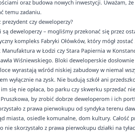
mościami oraz budowa nowych inwestycji. Uważam, ż
ać temu zadaniu.
: prezydent czy deweloperzy?
 są deweloperzy – mogliśmy przekonać się przez ostat
oryczny kompleks Fabryki Ołówków, który mógł zosta
Manufaktura w Łodzi czy Stara Papiernia w Konstanc
 Pawła Wiśniewskiego. Bloki deweloperskie dosłownie
loce wyrastają wśród niskiej zabudowy w niemal wszy
em wyłącznie na zysk. Nie budują szkół ani przedszko
im się nie opłaca, bo parku czy skwerku sprzedać ni
 Pruszkowa, by zrobić dobrze deweloperom i ich port
korzystało z prawa pierwokupu od syndyka terenu daw
ąd miasta, osiedle komunalne, dom kultury. Całość p
o nie skorzystało z prawa pierwokupu działki na tyła