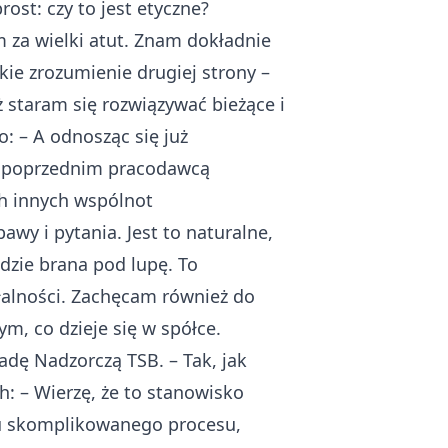
ost: czy to jest etyczne?
za wielki atut. Znam dokładnie
ie zrozumienie drugiej strony –
 staram się rozwiązywać bieżące i
: – A odnosząc się już
z poprzednim pracodawcą
ch innych wspólnot
wy i pytania. Jest to naturalne,
ędzie brana pod lupę. To
ałalności. Zachęcam również do
, co dzieje się w spółce.
adę Nadzorczą TSB. – Tak, jak
h: – Wierzę, że to stanowisko
u skomplikowanego procesu,