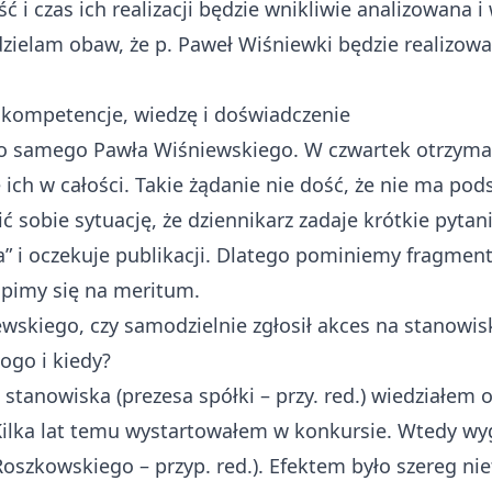
ć i czas ich realizacji będzie wnikliwie analizowana 
dzielam obaw, że p. Paweł Wiśniewki będzie realizował 
kompetencje, wiedzę i doświadczenie
do samego Pawła Wiśniewskiego. W czwartek otrzymal
ich w całości. Takie żądanie nie dość, że nie ma pods
 sobie sytuację, że dziennikarz zadaje krótkie pyta
” i oczekuje publikacji. Dlatego pominiemy fragme
upimy się na meritum.
skiego, czy samodzielnie zgłosił akces na stanowisk
kogo i kiedy?
 stanowiska (prezesa spółki – przy. red.) wiedziałem 
Kilka lat temu wystartowałem w konkursie. Wtedy wy
oszkowskiego – przyp. red.). Efektem było szereg nie