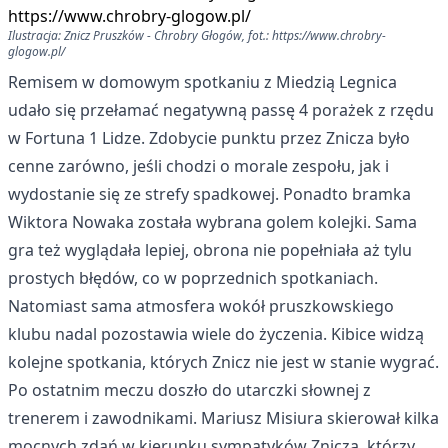
Ilustracja: Znicz Pruszków - Chrobry Głogów, fot.: https://www.chrobry-
glogow.pl/
Remisem w
domowym spotkaniu z Miedzią Legnica
udało się przełamać negatywną passę 4 porażek z rzędu
w Fortuna 1 Lidze. Zdobycie punktu przez Znicza było
cenne zarówno, jeśli chodzi o morale zespołu, jak i
wydostanie się ze strefy spadkowej. Ponadto bramka
Wiktora Nowaka została wybrana golem kolejki. Sama
gra też wyglądała lepiej, obrona nie popełniała aż tylu
prostych błędów, co w poprzednich spotkaniach.
Natomiast sama atmosfera wokół pruszkowskiego
klubu nadal pozostawia wiele do życzenia. Kibice widzą
kolejne spotkania, których Znicz nie jest w stanie wygrać.
Po ostatnim meczu doszło do utarczki słownej z
trenerem i zawodnikami. Mariusz Misiura skierował kilka
mocnych zdań w kierunku sympatyków Znicza, którzy