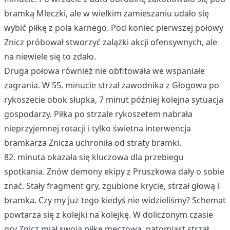
bramką Mleczki, ale w wielkim zamieszaniu udało się
wybić piłkę z pola karnego. Pod koniec pierwszej połowy
Znicz próbował stworzyć zalążki akcji ofensywnych, ale
na niewiele się to zdało.
Druga połowa również nie obfitowała we wspaniałe
zagrania. W 55. minucie strzał zawodnika z Głogowa po
rykoszecie obok słupka, 7 minut później kolejna sytuacja
gospodarzy. Piłka po strzale rykoszetem nabrała
nieprzyjemnej rotacji i tylko świetna interwencja
bramkarza Znicza uchroniła od straty bramki.
82. minuta okazała się kluczowa dla przebiegu
spotkania. Znów demony ekipy z Pruszkowa dały o sobie
znać. Stały fragment gry, zgubione krycie, strzał głową i
bramka. Czy my już tego kiedyś nie widzieliśmy? Schemat
powtarza się z kolejki na kolejkę. W doliczonym czasie
gry Znicz miał swoją piłkę meczową, natomiast strzał