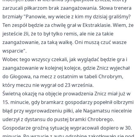
zarzucali piłkarzom brak zaangażowania. Słowa trenera
brzmiały "Panowie, wy wiecie z kim my dzisiaj graliśmy?
Ten zespół będzie za chwilę grał w Ekstraklasie. Wiem, że
jesteście źli, że to był tylko remis, ale nie za takie
zaangażowanie, za taką walkę. Oni muszą czuć wasze
wsparcie".
Wobec tego wszyscy czekali, jak wyglądać będzie gra i
zaangażowanie w kolejnej kolejce, gdzie Znicz wyjechał
do Głogowa, na mecz z ostatnim w tabeli Chrobrym,
który meczu nie wygrał od 23 września.
Świetną okazję na objęcie prowadzenia Znicz miał już w
15. minucie, gdy bramkarz gospodarzy popełnił olbrzymi
błąd przy wyprowadzeniu piłki, ale Nagamatsu niecelnie
uderzył z dystansu do pustej bramki Chrobrego.
Gospodarze groźną sytuację wypracowali dopiero w 30.
minucie. Po wrzucie z autu odrobinę zakotłowało się pod