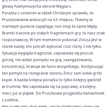
głową Yukhymovycha obronił Węglarz.
Porażka z ostatnim w tabeli Chrobrym sprawiła, że
Pruszkowianie wskoczyli na ich miejsce. Tkwimy w
martwym punkcie zapętlając non stop te same błędy.
Bramki tracone po stałych fragmentach gry, to nasz znak
rozpoznawczy. W tym momencie pokonać Znicza jest w
stanie każdy, kto potrafi wykonać rzut różny. I nie tylko.
Sytuacja wygląda tragicznie, zapowiada się jeszcze
gorzej, nie widać pomysłu na grę, zaangażowania,
koncentracji, brakuje de facto wszystkiego. Kontynuując
ten pomysł na rozegranie sezonu Znicz sam sobie grób
kopie. A każda kolejna porażka to tylko kolejny gwóźdź
w trumnie. Nie zapowiada się na poprawę, a kolejny
mecz już w piątek. Do Pruszkowa przyjeżdża beniaminek
z Lublina.
Nie oczekujmy zbyt wiele - może dzięki temu damy się