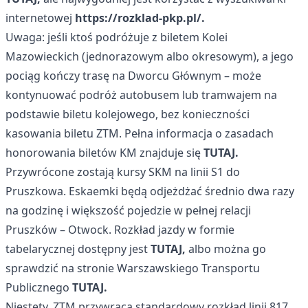
internetowej
https://rozklad-pkp.pl/
.
Uwaga: jeśli ktoś podróżuje z biletem Kolei
Mazowieckich (jednorazowym albo okresowym), a jego
pociąg kończy trasę na Dworcu Głównym – może
kontynuować podróż autobusem lub tramwajem na
podstawie biletu kolejowego, bez konieczności
kasowania biletu ZTM. Pełna informacja o zasadach
honorowania biletów KM znajduje się
TUTAJ.
Przywrócone zostają kursy SKM na linii S1 do
Pruszkowa. Eskaemki będą odjeżdżać średnio dwa razy
na godzinę i większość pojedzie w pełnej relacji
Pruszków – Otwock. Rozkład jazdy w formie
tabelarycznej dostępny jest
TUTAJ,
albo można go
sprawdzić na stronie Warszawskiego Transportu
Publicznego
TUTAJ.
Niestety, ZTM przywraca standardowy rozkład linii 817.