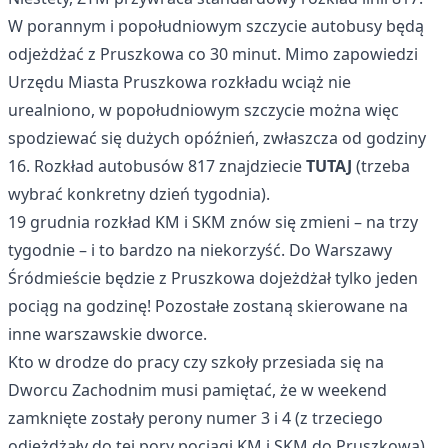
W porannym i popołudniowym szczycie autobusy będą
odjeżdżać z Pruszkowa co 30 minut. Mimo zapowiedzi
Urzędu Miasta Pruszkowa rozkładu wciąż nie
urealniono, w popołudniowym szczycie można więc
spodziewać się dużych opóźnień, zwłaszcza od godziny
16. Rozkład autobusów 817 znajdziecie
TUTAJ
(trzeba
wybrać konkretny dzień tygodnia).
19 grudnia rozkład KM i SKM znów się zmieni – na trzy
tygodnie – i to bardzo na niekorzyść. Do Warszawy
Śródmieście będzie z Pruszkowa dojeżdżał tylko jeden
pociąg na godzinę! Pozostałe zostaną skierowane na
inne warszawskie dworce.
Kto w drodze do pracy czy szkoły przesiada się na
Dworcu Zachodnim musi pamiętać, że w weekend
zamknięte zostały perony numer 3 i 4 (z trzeciego
odjeżdżały do tej pory pociągi KM i SKM do Pruszkowa).