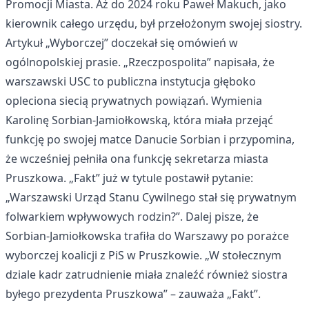
Promocji Miasta. Aż do 2024 roku Paweł Makuch, jako
kierownik całego urzędu, był przełożonym swojej siostry.
Artykuł „Wyborczej” doczekał się omówień w
ogólnopolskiej prasie. „Rzeczpospolita” napisała, że
warszawski USC to publiczna instytucja głęboko
opleciona siecią prywatnych powiązań. Wymienia
Karolinę Sorbian-Jamiołkowską, która miała przejąć
funkcję po swojej matce Danucie Sorbian i przypomina,
że wcześniej pełniła ona funkcję sekretarza miasta
Pruszkowa. „Fakt” już w tytule postawił pytanie:
„Warszawski Urząd Stanu Cywilnego stał się prywatnym
folwarkiem wpływowych rodzin?”. Dalej pisze, że
Sorbian-Jamiołkowska trafiła do Warszawy po porażce
wyborczej koalicji z PiS w Pruszkowie. „W stołecznym
dziale kadr zatrudnienie miała znaleźć również siostra
byłego prezydenta Pruszkowa” – zauważa „Fakt”.