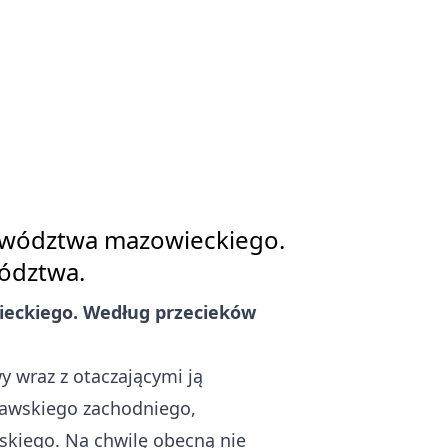
jewództwa mazowieckiego.
ództwa.
ieckiego. Według przecieków
 wraz z otaczającymi ją
zawskiego zachodniego,
skiego. Na chwilę obecną nie