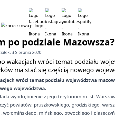
m po podziale Mazowsza?
iałek, 3 Sierpnia 2020
e po wakacjach wróci temat podziału wo
ków ma stać się częścią nowego wojew
akacjach wróci temat podziału województwa mazow
nowego województwa.
ada wyodrębnienie z jego terytorium m. st. Warszawy
czyć powiatów: pruszkowskiego, grodziskiego, wars
 wołomińskiego, mińskiego, otwockiego i piaseczyń