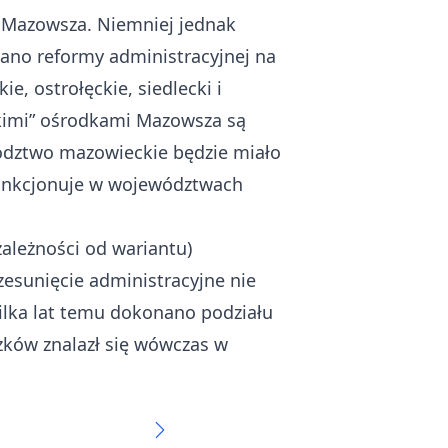
u Mazowsza. Niemniej jednak
ano reformy administracyjnej na
, ostrołęckie, siedlecki i
skimi” ośrodkami Mazowsza są
ództwo mazowieckie będzie miało
 funkcjonuje w województwach
zależności od wariantu)
zesunięcie administracyjne nie
ilka lat temu dokonano podziału
szków znalazł się wówczas w