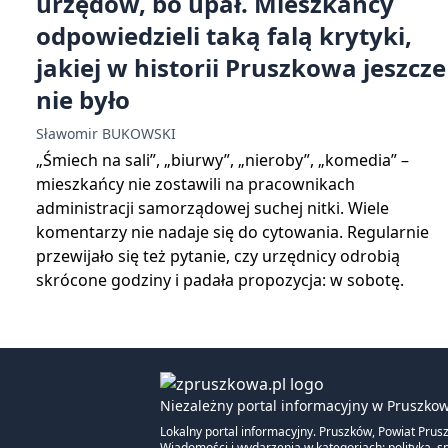
urzędów, bo upał. Mieszkańcy
odpowiedzieli taką falą krytyki,
jakiej w historii Pruszkowa jeszcze
nie było
Sławomir BUKOWSKI
„Śmiech na sali”, „biurwy”, „nieroby”, „komedia” –
mieszkańcy nie zostawili na pracownikach
administracji samorządowej suchej nitki. Wiele
komentarzy nie nadaje się do cytowania. Regularnie
przewijało się też pytanie, czy urzędnicy odrobią
skrócone godziny i padała propozycja: w sobotę.
Niezależny portal informacyjny w Pruszkow
Lokalny portal informacyjny. Pruszków, Powiat Prus
Wiadomości i wydarzenia w kategoriach: polityka, sp