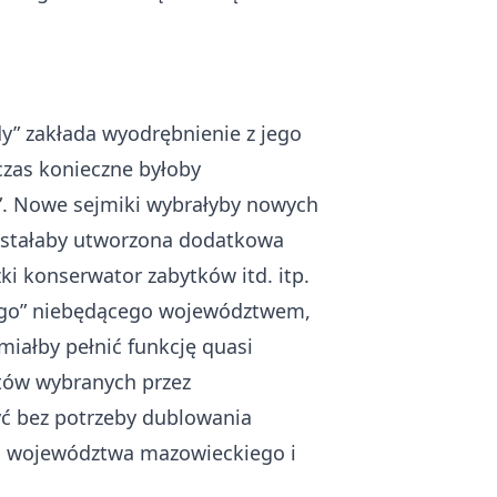
” zakłada wyodrębnienie z jego
zas konieczne byłoby
. Nowe sejmiki wybrałyby nowych
ostałaby utworzona dodatkowa
i konserwator zabytków itd. itp.
znego” niebędącego województwem,
miałby pełnić funkcję quasi
atów wybranych przez
być bez potrzeby dublowania
go województwa mazowieckiego i