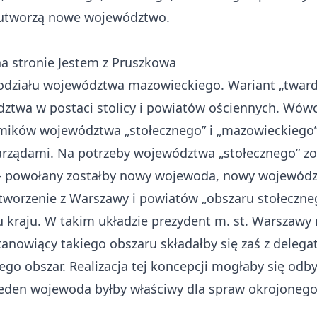
 utworzą nowe województwo.
na stronie
Jestem z Pruszkowa
odziału województwa mazowieckiego. Wariant „twardy
ztwa w postaci stolicy i powiatów ościennych. Wówc
mików województwa „stołecznego” i „mazowieckiego”
rządami. Na potrzeby województwa „stołecznego” z
 – powołany zostałby nowy wojewoda, nowy wojewódzk
 utworzenie z Warszawy i powiatów „obszaru stołec
u kraju. W takim układzie prezydent m. st. Warszawy 
nowiący takiego obszaru składałby się zaś z deleg
ego obszar. Realizacja tej koncepcji mogłaby się od
 Jeden wojewoda byłby właściwy dla spraw okrojone