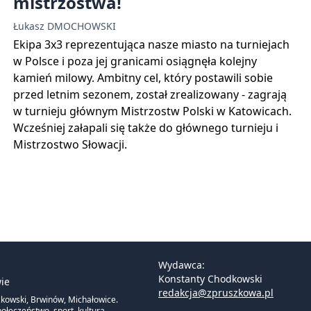
mistrzostwa!
Łukasz DMOCHOWSKI
Ekipa 3x3 reprezentująca nasze miasto na turniejach
w Polsce i poza jej granicami osiągnęła kolejny
kamień milowy. Ambitny cel, który postawili sobie
przed letnim sezonem, został zrealizowany - zagrają
w turnieju głównym Mistrzostw Polski w Katowicach.
Wcześniej załapali się także do głównego turnieju i
Mistrzostwo Słowacji.
Wydawca:
Konstanty Chodkowski
ie
redakcja@zpruszkowa.pl
zkowski, Brwinów, Michałowice.
ołeczeństwo, sport, kultura.