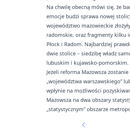
Na chwilę obecną mówi się, że ba
emocje budzi sprawa nowej stoli
województwo mazowieckie złożyły s
radomskie, oraz fragmenty kilku
Płock i Radom. Najbardziej praw
dwie stolice – siedzibę władz sa
lubuskim i kujawsko-pomorskim.
Jeżeli reforma Mazowsza zostanie 
„województwa warszawskiego” lub 
wpłynie na możliwości pozyskiwan
Mazowsza na dwa obszary statysty
„statystycznym” obszarze metropo