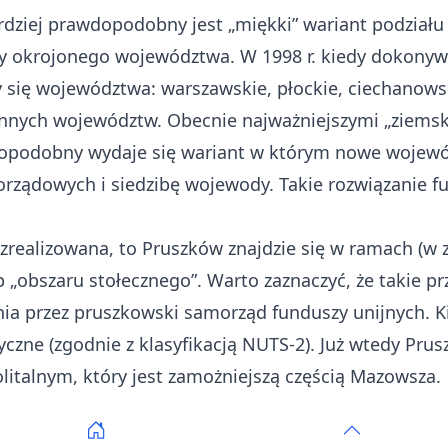
rdziej prawdopodobny jest „miękki” wariant podział
cy okrojonego województwa. W 1998 r. kiedy dokonyw
ię województwa: warszawskie, płockie, ciechanowskie
 innych województw. Obecnie najważniejszymi „ziem
dopodobny wydaje się wariant w którym nowe wojew
morządowych i siedzibę wojewody. Takie rozwiązanie
zrealizowana, to Pruszków znajdzie się w ramach (w 
„obszaru stołecznego”. Warto zaznaczyć, że takie pr
ia przez pruszkowski samorząd funduszy unijnych. K
czne (zgodnie z klasyfikacją NUTS-2). Już wtedy Pru
litalnym, który jest zamożniejszą częścią Mazowsza.