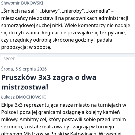
Sławomir BUKOWSKI
„Śmiech na sali”, „biurwy”, „nieroby”, „komedia” –
mieszkańcy nie zostawili na pracownikach administracji
samorządowej suchej nitki. Wiele komentarzy nie nadaje
się do cytowania. Regularnie przewijało się też pytanie,
czy urzędnicy odrobią skrócone godziny i padała
propozycja: w sobotę.
SPORT
Środa, 5 Sierpnia 2026
Pruszków 3x3 zagra o dwa
mistrzostwa!
Łukasz DMOCHOWSKI
Ekipa 3x3 reprezentująca nasze miasto na turniejach w
Polsce i poza jej granicami osiągnęła kolejny kamień
milowy. Ambitny cel, który postawili sobie przed letnim
sezonem, został zrealizowany - zagrają w turnieju
głównym Mistrzostw Polski w Katowicach. Wcześniej