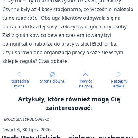
duży ruch. Tym razem wszystko działało, jak należy.
Czynne były aż 4 kasy stacjonarne, co wcześniej należało
tu do rzadkości. Obsługa klientów odbywała się na
bieżąco, do każdej kasy czekały dwie, góra trzy osoby.
Zaś z głośników co pewien czas emitowany był
komunikat o naborze do pracy w sieci Biedronka.
Czy usprawniona organizacja pracy okaże się w tym
sklepie regułą? Czas pokaże.
Poprzednia
Strona główna
Powrót
Następny
strona
na górę
artykuł
Artykuły, które również mogą Cię
zainteresować:
EKOLOGIA I ŚRODOWISKO
Czwartek, 30 Lipca 2026
Park Potulickich – zielony, cuchnący