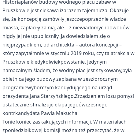
Historiaplanów budowy wodnego placu zabaw w
Pruszkowie jest ciekawa izarazem tajemnicza. Okazuje
się, że koncepcję zamówiły jeszczepoprzednie władze
miasta, zapłaciły za nią, ale… z niewiadomychpowodów
nigdy jej nie upubliczniły. Ja dowiedziałem się o
niejprzypadkiem, od architekta – autora koncepcji –
który zapytałmnie w styczniu 2019 roku, czy ta atrakcja w
Pruszkowie kiedykolwiekpowstanie. Jedynym
namacalnym śladem, że wodny plac jest szykowany,była
obietnica jego budowy zapisana w zeszłorocznym
programiewyborczym kandydującego na urząd
prezydenta Jana Starzyńskiego.Zrządzeniem losu pomysł
ostatecznie sfinalizuje ekipa jegoówczesnego
kontrkandydata Pawła Makucha.
Tonie koniec zaskakujących informacji. W materiałach
zponiedziałkowej komisji można też przeczytać, że w