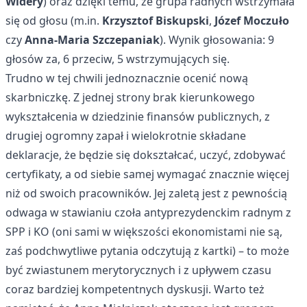
Widery
) oraz dzięki temu, że grupa radnych wstrzymała
się od głosu (m.in.
Krzysztof Biskupski
,
Józef Moczuło
czy
Anna-Maria Szczepaniak
). Wynik głosowania: 9
głosów za, 6 przeciw, 5 wstrzymujących się.
Trudno w tej chwili jednoznacznie ocenić nową
skarbniczkę. Z jednej strony brak kierunkowego
wykształcenia w dziedzinie finansów publicznych, z
drugiej ogromny zapał i wielokrotnie składane
deklaracje, że będzie się dokształcać, uczyć, zdobywać
certyfikaty, a od siebie samej wymagać znacznie więcej
niż od swoich pracowników. Jej zaletą jest z pewnością
odwaga w stawianiu czoła antyprezydenckim radnym z
SPP i KO (oni sami w większości ekonomistami nie są,
zaś podchwytliwe pytania odczytują z kartki) – to może
być zwiastunem merytorycznych i z upływem czasu
coraz bardziej kompetentnych dyskusji. Warto też