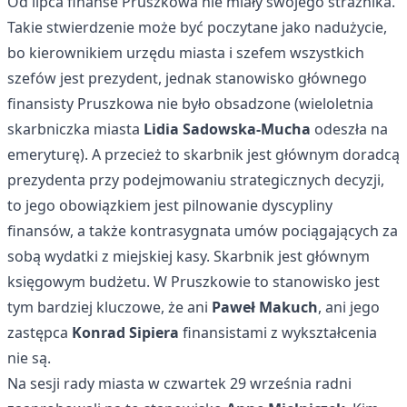
Od lipca finanse Pruszkowa nie miały swojego strażnika.
Takie stwierdzenie może być poczytane jako nadużycie,
bo kierownikiem urzędu miasta i szefem wszystkich
szefów jest prezydent, jednak stanowisko głównego
finansisty Pruszkowa nie było obsadzone (wieloletnia
skarbniczka miasta
Lidia Sadowska-Mucha
odeszła na
emeryturę). A przecież to skarbnik jest głównym doradcą
prezydenta przy podejmowaniu strategicznych decyzji,
to jego obowiązkiem jest pilnowanie dyscypliny
finansów, a także kontrasygnata umów pociągających za
sobą wydatki z miejskiej kasy. Skarbnik jest głównym
księgowym budżetu. W Pruszkowie to stanowisko jest
tym bardziej kluczowe, że ani
Paweł Makuch
, ani jego
zastępca
Konrad Sipiera
finansistami z wykształcenia
nie są.
Na sesji rady miasta w czwartek 29 września radni