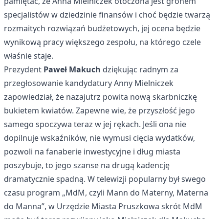
pamiętać, że Anna Mielniczek otoczona jest gronem
specjalistów w dziedzinie finansów i choć będzie twarzą
rozmaitych rozwiązań budżetowych, jej ocena będzie
wynikową pracy większego zespołu, na którego czele
właśnie staje.
Prezydent
Paweł Makuch
dziękując radnym za
przegłosowanie kandydatury Anny Mielniczek
zapowiedział, że nazajutrz powita nową skarbniczkę
bukietem kwiatów. Zapewne wie, że przyszłość jego
samego spoczywa teraz w jej rękach. Jeśli ona nie
dopilnuje wskaźników, nie wymusi cięcia wydatków,
pozwoli na fanaberie inwestycyjne i dług miasta
poszybuje, to jego szanse na drugą kadencję
dramatycznie spadną. W telewizji popularny był swego
czasu program „MdM, czyli Mann do Materny, Materna
do Manna”, w Urzędzie Miasta Pruszkowa skrót MdM