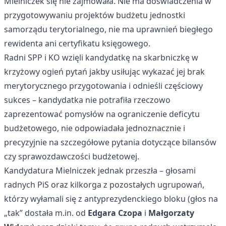
Mielniczek się nie zajmowała. Nie ma doświadczenia w
przygotowywaniu projektów budżetu jednostki
samorządu terytorialnego, nie ma uprawnień biegłego
rewidenta ani certyfikatu księgowego.
Radni SPP i KO wzięli kandydatkę na skarbniczkę w
krzyżowy ogień pytań jakby usiłując wykazać jej brak
merytorycznego przygotowania i odnieśli częściowy
sukces – kandydatka nie potrafiła rzeczowo
zaprezentować pomysłów na ograniczenie deficytu
budżetowego, nie odpowiadała jednoznacznie i
precyzyjnie na szczegółowe pytania dotyczące bilansów
czy sprawozdawczości budżetowej.
Kandydatura Mielniczek jednak przeszła – głosami
radnych PiS oraz kilkorga z pozostałych ugrupowań,
którzy wyłamali się z antyprezydenckiego bloku (głos na
„tak” dostała m.in. od
Edgara Czopa
i
Małgorzaty