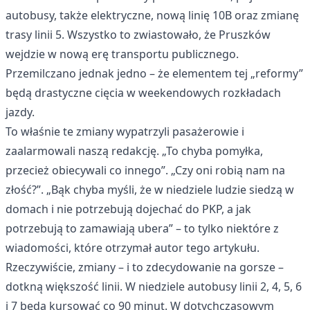
autobusy, także elektryczne, nową linię 10B oraz zmianę
trasy linii 5. Wszystko to zwiastowało, że Pruszków
wejdzie w nową erę transportu publicznego.
Przemilczano jednak jedno – że elementem tej „reformy”
będą drastyczne cięcia w weekendowych rozkładach
jazdy.
To właśnie te zmiany wypatrzyli pasażerowie i
zaalarmowali naszą redakcję. „To chyba pomyłka,
przecież obiecywali co innego”. „Czy oni robią nam na
złość?”. „Bąk chyba myśli, że w niedziele ludzie siedzą w
domach i nie potrzebują dojechać do PKP, a jak
potrzebują to zamawiają ubera” – to tylko niektóre z
wiadomości, które otrzymał autor tego artykułu.
Rzeczywiście, zmiany – i to zdecydowanie na gorsze –
dotkną większość linii. W niedziele autobusy linii 2, 4, 5, 6
i 7 będą kursować co 90 minut. W dotychczasowym